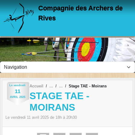
Panneau de gestion des cookies
Compagnie des Archers de
Rives
Le
vendredi
Accueil
Stage TAE - Moirans
11
STAGE TAE -
AVRIL
2025
MOIRANS
Le
vendredi
11
avril
2025
de 18h à 20h30